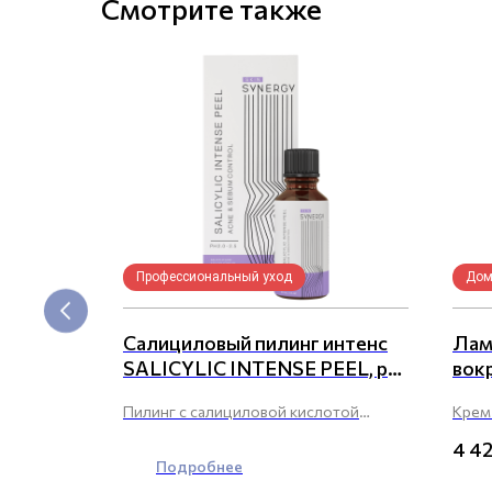
Смотрите также
Профессиональный уход
Дом
G 0.20-
Салициловый пилинг интенс
Лам
SALICYLIC INTENSE PEEL, pH
вок
2.0-2.5
CR
Пилинг с салициловой кислотой
Крем
воляет
и азелоглицином для борьбы
увла
4 4
 любую
с проявлениями акне, постакне
кожи 
Подробнее
мирующих
и возрастными изменениями кожи.