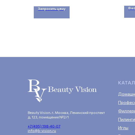
ее
В к
Запросить цену
КАТА
Домашн
Профес
Филлер
Beauty Vision. г. Москва, Ленинский проспект
д. 123, помещение №2/1
Пилинги
+7 (495) 198-40-07
Иглы
info@b-vision.ru