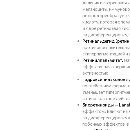
деления и созревания 
меланоциты, иммуноком
ретинол преобразуется
кислоту, которая с по
В ядре ретиноевая кис
за дифференцировку, 
Ретинальдегид (ретин
противовоспалительны
с гиперпигментацией и
Ретинилпальмитат.
Нат
эффективная в верхних
активностью.
Гидроксипинаколона р
воздействием ферменто
Уменьшает гиперпигмен
антивозрастное действ
Биоретиноиды — Lanab
эффектом. Влияют на 
за дифференцировку ке
побочных эффектов, в 