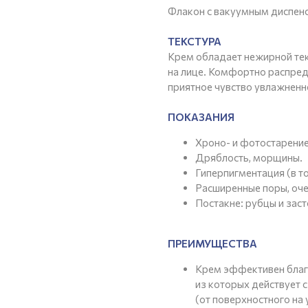
Флакон с вакуумным диспенсер
ТЕКСТУРА
Крем обладает нежирной тек
на лице. Комфортно распреде
приятное чувство увлажненн
ПОКАЗАНИЯ
Хроно- и фотостарение
Дряблость, морщины.
Гиперпигментация (в т
Расширенные поры, оче
Постакне: рубцы и заст
ПРЕИМУЩЕСТВА
Крем эффективен благ
из которых действует 
(от поверхностного на