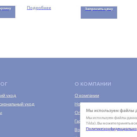
Подробнее
орзину
Запросить цену
ЛОГ
О КОМПАНИИ
ий уход
О компании
сиональный уход
Новости
Мы используем файлы д
ы
Оплата и доставка
Мы используем файлы данных
Гарантия
Tilda). Вы можете принять в
Политике конфиденциально
Возврат