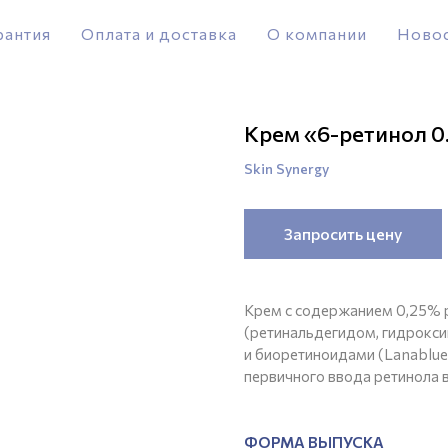
рантия
Оплата и доставка
О компании
Ново
Крем «6-ретинол 
Skin Synergy
Запросить цену
Крем с содержанием 0,25% р
(ретинальдегидом, гидрокси
и биоретиноидами (Lanablue
первичного ввода ретинола 
ФОРМА ВЫПУСКА