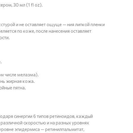
ом, 30 мл (1 fl oz).
стурой и не оставляет ощуще — ния липкой пленки
ляется по коже, после нанесения оставляет
ости.
.
ом числе мелазма).
нь жирная кожа.
ойные пятна.
одаря синергии 6 типов ретиноидов, каждый
с различной скоростью и на разных уровнях
 уровне эпидермиса — ретинилпальмитат,