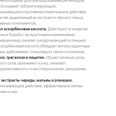
 необходимы для преобразования ретиноидов
 Оказывает себорегулирующее,
лажняющее и противовоспалительное действия.
ктив, выделенный из экстракта чёрного перца,
тивных компонентов.
л аскорбиновая кислота.
Действуют в синергии
вны в борьбе с возрастными изменениями
 Ниацинамид снижает раздражающий потенциал
аскорбиновая кислота обладает антиоксидантным
ым действиями, стимулирует синтез коллагена.
л, трегалоза и лецитин.
Играют важную роль
вого слоя, увлажняют кожу, снижают
перреактивность кожи (покраснение, шелушение,
 экстракты череды, мальвы и ромашки.
окаивающее действие, эффективны в снятии
ния кожи.