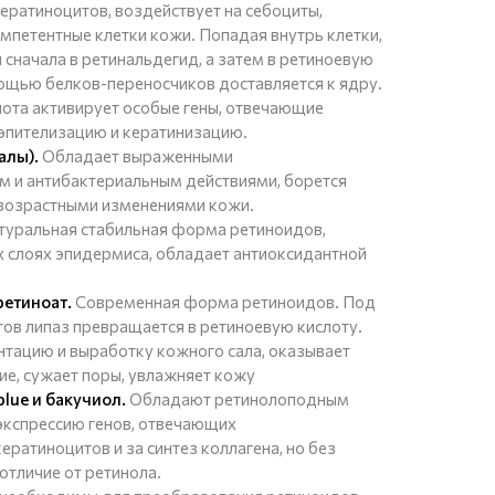
кератиноцитов, воздействует на себоциты,
петентные клетки кожи. Попадая внутрь клетки,
 сначала в ретинальдегид, а затем в ретиноевую
мощью белков-переносчиков доставляется к ядру.
лота активирует особые гены, отвечающие
эпителизацию и кератинизацию.
алы).
Обладает выраженными
м и антибактериальным действиями, борется
 возрастными изменениями кожи.
уральная стабильная форма ретиноидов,
 слоях эпидермиса, обладает антиоксидантной
етиноат.
Современная форма ретиноидов. Под
в липаз превращается в ретиноевую кислоту.
тацию и выработку кожного сала, оказывает
ие, сужает поры, увлажняет кожу
lue и бакучиол.
Обладают ретинолоподным
экспрессию генов, отвечающих
ратиноцитов и за синтез коллагена, но без
отличие от ретинола.