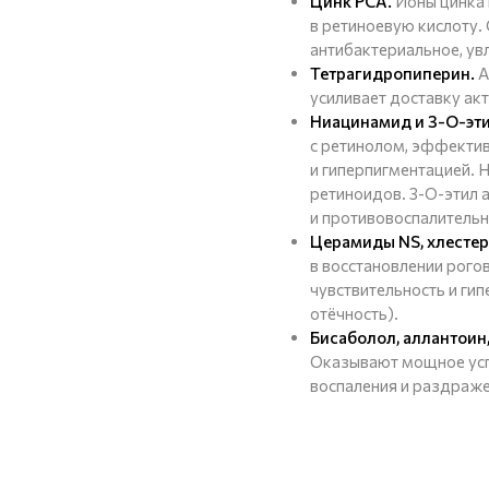
Цинк РСА.
Ионы цинка
в ретиноевую кислоту.
антибактериальное, ув
Тетрагидропиперин.
А
усиливает доставку ак
Ниацинамид и 3-О-эти
с ретинолом, эффекти
и гиперпигментацией.
ретиноидов. 3-O-этил 
и противовоспалительн
Церамиды NS, хлестеро
в восстановлении рого
чувствительность и ги
отёчность).
Бисаболол, аллантоин,
Оказывают мощное усп
воспаления и раздраже