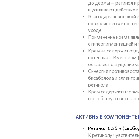
до дермы — ретинол и
и усиливают действие 
Благодаря невысокой к
позволяет коже постеп
уходе.
Применение крема яв
с гиперпигментацией и
Крем не содержит отд
потенциал. Имеет комф
оставляет ощущение у
Синергия противовоспа
бисаболола и алланто
ретинола.
Крем содержит церамид
способствуют восстано
АКТИВНЫЕ КОМПОНЕНТЫ
Ретинол 0.25% (свобо
К ретинолу чувствитель