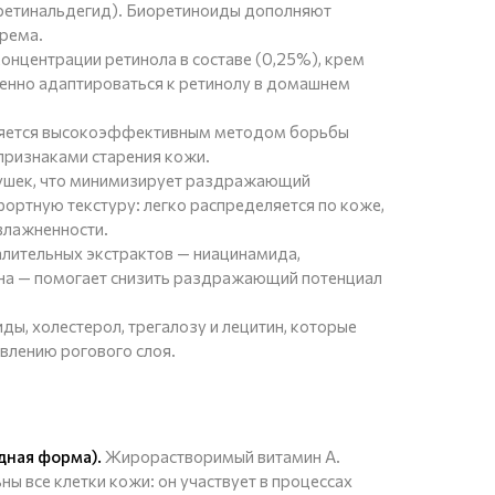
 ретинальдегид). Биоретиноиды дополняют
крема.
онцентрации ретинола в составе (0,25%), крем
енно адаптироваться к ретинолу в домашнем
ляется высокоэффективным методом борьбы
 признаками старения кожи.
ушек, что минимизирует раздражающий
ортную текстуру: легко распределяется по коже,
влажненности.
лительных экстрактов — ниацинамида,
ина — помогает снизить раздражающий потенциал
ы, холестерол, трегалозу и лецитин, которые
влению рогового слоя.
дная форма).
Жирорастворимый витамин А.
ны все клетки кожи: он участвует в процессах