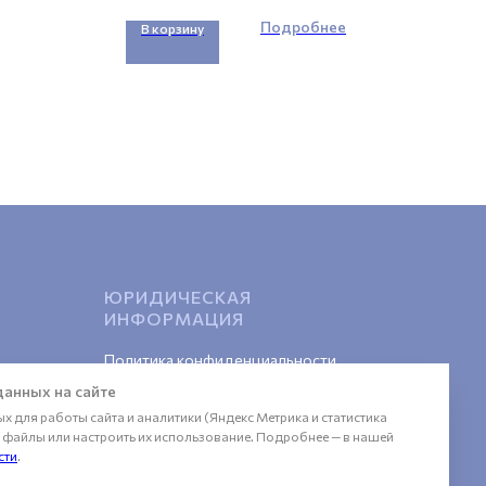
Подробнее
В корзину
За
ЮРИДИЧЕСКАЯ
ИНФОРМАЦИЯ
Политика конфиденциальности
Пользовательское соглашение
анных на сайте
 для работы сайта и аналитики (Яндекс Метрика и статистика
Публичная оферта
се файлы или настроить их использование. Подробнее — в нашей
сти
.