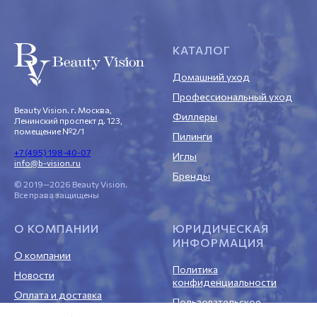
КАТАЛОГ
Домашний уход
Профессиональный уход
Beauty Vision. г. Москва,
Филлеры
Ленинский проспект д. 123,
помещение №2/1
Пилинги
+7 (495) 198-40-07
Иглы
info@b-vision.ru
Бренды
© 2019—2026 Beauty Vision.
Все права защищены
О КОМПАНИИ
ЮРИДИЧЕСКАЯ
ИНФОРМАЦИЯ
О компании
Политика
Новости
конфиденциальности
Оплата и доставка
Пользовательское
Гарантия
соглашение