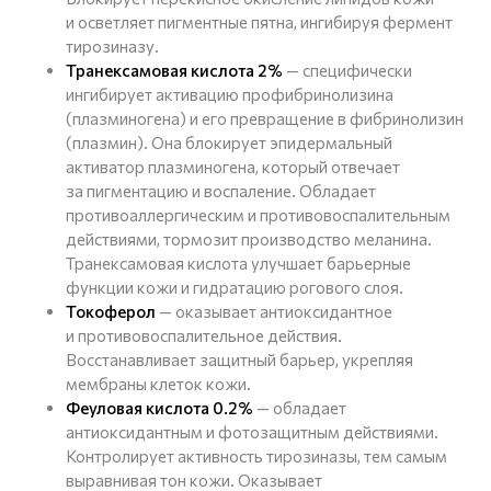
и осветляет пигментные пятна, ингибируя фермент
тирозиназу.
Транексамовая кислота 2%
— специфически
ингибирует активацию профибринолизина
(плазминогена) и его превращение в фибринолизин
(плазмин). Она блокирует эпидермальный
активатор плазминогена, который отвечает
за пигментацию и воспаление. Обладает
противоаллергическим и противовоспалительным
действиями, тормозит производство меланина.
Транексамовая кислота улучшает барьерные
функции кожи и гидратацию рогового слоя.
Токоферол
— оказывает антиоксидантное
и противовоспалительное действия.
Восстанавливает защитный барьер, укрепляя
мембраны клеток кожи.
Феуловая кислота 0.2%
— обладает
антиоксидантным и фотозащитным действиями.
Контролирует активность тирозиназы, тем самым
выравнивая тон кожи. Оказывает