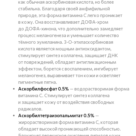
как обычная аскорбиновая кислота, но более
стабильна. Благодаря своей амфифильной
природе, эта форма витамина С легко проникает
в кожу. Она восстанавливает ДОФА-хром
до ДОФА-хинона, что дополнительно замедляет
процесс меланогенеза и уменьшает количество
тёмного эумеланина. 3-О-этиласкорбиновая
кислота является мощным антиоксидантом,
стимулирует синтез коллагена, защищает ДНК
от повреждений, обладает антигликационным
эффектом, борется с воспалением, ингибирует
меланогенез, выравнивает тон кожи и осветляет
пигментные пятна.
Аскорбилфосфат 0.5%
— водорастворимая форма
витамина С. Стимулирует синтез коллагена
и защищает кожу от воздействия свободных
радикалов.
Аскорбилтетраизопальмитат 0.5%
—
жирорастворимая форма витамина С, которая
обладает высокой проникающей способностью.
Блокирует перекисное окисление липидов кожи