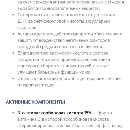
за счёт снижения активности тирозиназы и снижения
выработки провоспалительных веществ.
Сыворотка оказывает антиоксидантную защиту
ДНК за счёт феруловой кислоты и фуллерена
в составе.
Антиоксидантное действе сыворотки обеспечивает
защиту от воздействия негативных факторов
городской среды и солнечного излучения.
Благодаря транексамовой кислоте в составе
сыворотка тормозит производство меланина
и прекрасно борется с пигментацией, а также
улучшает барьерные функции кожи.
Идеально подходит для anti-age терапии и лечения
гиперпигментации.
АКТИВНЫЕ КОМПОНЕНТЫ
3-о-этиласкорбиновая кислота 15%
— форма
витамина С, в которой аскорбиновая кислота
этерифицирована этилом. Она так же эффективна,