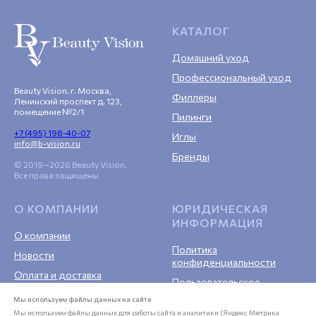
КАТАЛОГ
Домашний уход
Профессиональный уход
Beauty Vision. г. Москва,
Филлеры
Ленинский проспект д. 123,
помещение №2/1
Пилинги
+7 (495) 198-40-07
Иглы
info@b-vision.ru
Бренды
© 2019—2026 Beauty Vision.
Все права защищены
О КОМПАНИИ
ЮРИДИЧЕСКАЯ
ИНФОРМАЦИЯ
О компании
Политика
Новости
конфиденциальности
Оплата и доставка
Пользовательское
Гарантия
соглашение
Мы используем файлы данных на сайте
Мы используем файлы данных для работы сайта и аналитики (Яндекс Метрика
Возврат
Публичная оферта