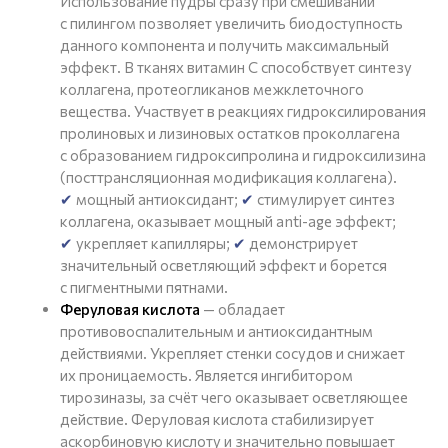
Использование пудры сразу при смешивании
с пилингом позволяет увеличить биодоступность
данного компонента и получить максимальный
эффект. В тканях витамин С способствует синтезу
коллагена, протеогликанов межклеточного
вещества. Участвует в реакциях гидроксилирования
пролиновых и лизиновых остатков проколлагена
с образованием гидроксипролина и гидроксилизина
(посттрансляционная модификация коллагена).
✔
мощный антиоксидант;
✔
стимулирует синтез
коллагена, оказывает мощный anti-age эффект;
✔
укрепляет капилляры;
✔
демонстрирует
значительный осветляющий эффект и борется
с пигментными пятнами.
Феруловая кислота
— обладает
противовоспалительным и антиоксидантным
действиями. Укрепляет стенки сосудов и снижает
их проницаемость. Является ингибитором
тирозиназы, за счёт чего оказывает осветляющее
действие. Феруловая кислота стабилизирует
аскорбиновую кислоту и значительно повышает