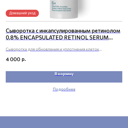
Домашний уход
Сыворотка с инкапсулированным ретинолом
И
0,8% ENCAPSULATED RETINOL SERUM
Дл
0,8%
и 
Сыворотка для обновления и уплотнения клеток
2
эпидермиса и дермального матрикса, улучшающая
р.
4 000
упругость, рельеф и тон кожи лица любого типа.
В корзину
Подробнее