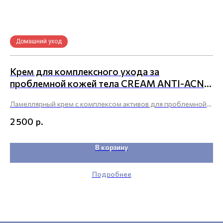
Домашний уход
П
Крем для комплексного ухода за
Т
проблемной кожей тела CREAM ANTI-ACNE
T
COMPLEX FOR BODY, pH 5.2
Ламеллярный крем с комплексом активов для проблемной
Фо
кожи тела
и 
р.
2 500
по
за
В корзину
Подробнее