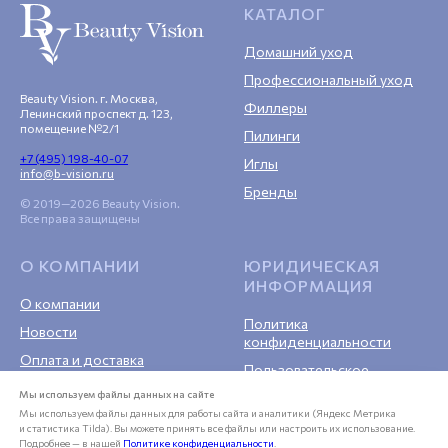
КАТАЛОГ
Домашний уход
Профессиональный уход
Beauty Vision. г. Москва,
Филлеры
Ленинский проспект д. 123,
помещение №2/1
Пилинги
+7 (495) 198-40-07
Иглы
info@b-vision.ru
Бренды
© 2019—2026 Beauty Vision.
Все права защищены
О КОМПАНИИ
ЮРИДИЧЕСКАЯ
ИНФОРМАЦИЯ
О компании
Политика
Новости
конфиденциальности
Оплата и доставка
Пользовательское
Гарантия
соглашение
Мы используем файлы данных на сайте
Возврат
Публичная оферта
Мы используем файлы данных для работы сайта и аналитики (Яндекс Метрика
и статистика Tilda). Вы можете принять все файлы или настроить их использование.
Контакты
Подробнее — в нашей
Политике конфиденциальности
.