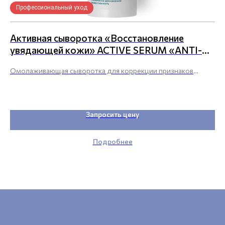
Профессиональный уход
П
Активная сыворотка «Восстановление
Т
увядающей кожи» ACTIVE SERUM «ANTI-
F
AGE PEPTIDE», рH 5.5
Омолаживающая сыворотка для коррекции признаков
То
увядания кожи лица, против отечности и синевы вокруг глаз
и 
Запросить цену
Подробнее