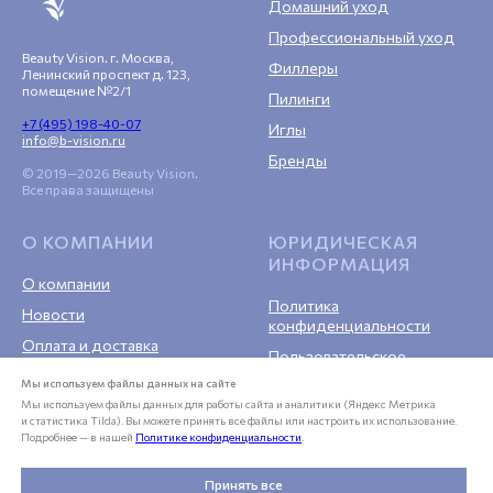
Домашний уход
Профессиональный уход
Beauty Vision. г. Москва,
Филлеры
Ленинский проспект д. 123,
помещение №2/1
Пилинги
+7 (495) 198-40-07
Иглы
info@b-vision.ru
Бренды
© 2019—2026 Beauty Vision.
Все права защищены
О КОМПАНИИ
ЮРИДИЧЕСКАЯ
ИНФОРМАЦИЯ
О компании
Политика
Новости
конфиденциальности
Оплата и доставка
Пользовательское
Гарантия
соглашение
Мы используем файлы данных на сайте
Возврат
Публичная оферта
Мы используем файлы данных для работы сайта и аналитики (Яндекс Метрика
и статистика Tilda). Вы можете принять все файлы или настроить их использование.
Контакты
Подробнее — в нашей
Политике конфиденциальности
.
Сотрудничество
Принять все