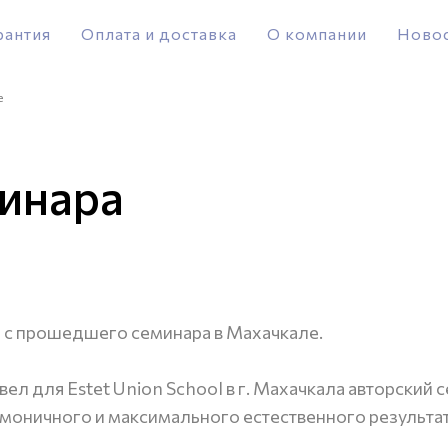
рантия
Оплата и доставка
О компании
Ново
е
минара
с прошедшего семинара в Махачкале.
вел для Estet Union School в г. Махачкала авторский с
моничного и максимального естественного результат