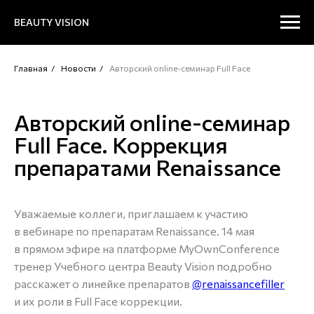
BEAUTY VISION
Главная
/
Новости
/
Авторский online-семинар Full Face
Авторский online-семинар
Full Face. Коррекция
препаратами Renaissance
Уважаемые коллеги, приглашаем к участию
в вебинаре по препаратам Renaissance. 14 мая
в прямом эфире на платформе MyOwnConference
тренер Учебного центра Beauty Vision подробно
расскажет о линейке препаратов
@renaissancefiller
и их роли в Full Face коррекции.